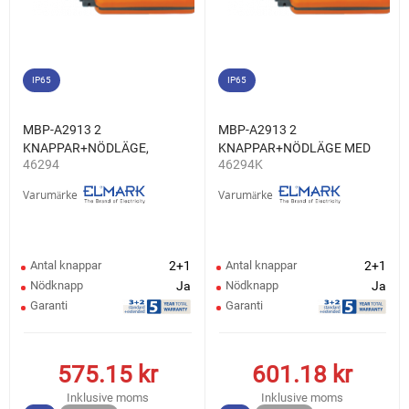
IP65
IP65
MBP-A2913 2
MBP-A2913 2
KNAPPAR+NÖDLÄGE,
KNAPPAR+NÖDLÄGE MED
46294
46294K
1NO+1NC
NYCKEL, 1NO+1NC
Varumärke
Varumärke
Antal knappar
2+1
Antal knappar
2+1
Nödknapp
Ja
Nödknapp
Ja
Garanti
Garanti
575.15
kr
601.18
kr
Inklusive moms
Inklusive moms