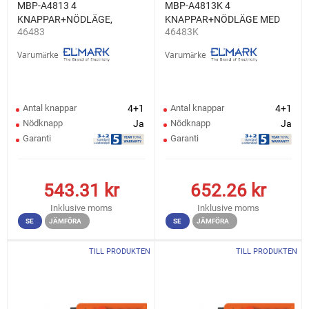
MBP-A4813 4
MBP-A4813K 4
KNAPPAR+NÖDLÄGE,
KNAPPAR+NÖDLÄGE MED
46483
46483K
1NO+1NC
NYCKEL, 1NO+1NC
Varumärke
Varumärke
Antal knappar
4+1
Antal knappar
4+1
Nödknapp
Ja
Nödknapp
Ja
Garanti
Garanti
543.31
kr
652.26
kr
Inklusive moms
Inklusive moms
SE
JÄMFÖRA
SE
JÄMFÖRA
TILL PRODUKTEN
TILL PRODUKTEN