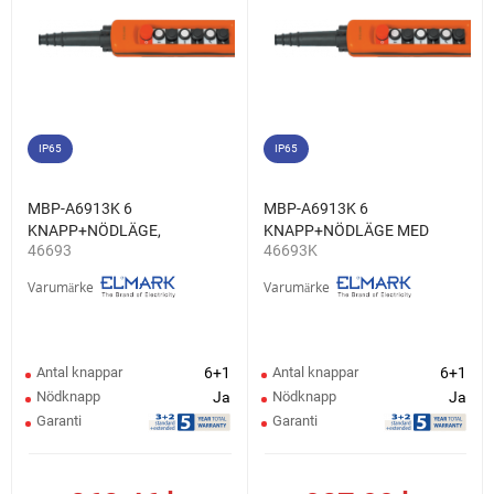
IP65
IP65
MBP-A6913K 6
MBP-A6913K 6
KNAPP+NÖDLÄGE,
KNAPP+NÖDLÄGE MED
46693
46693K
1NO+1NC
NYCKEL, 1NO+1NC
Varumärke
Varumärke
Antal knappar
6+1
Antal knappar
6+1
Nödknapp
Ja
Nödknapp
Ja
Garanti
Garanti