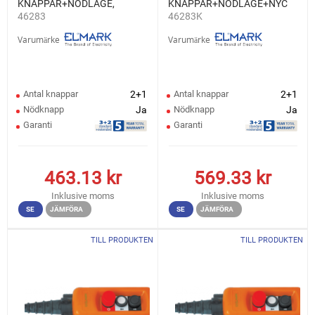
KNAPPAR+NÖDLÄGE,
KNAPPAR+NÖDLÄGE+NYCKEL,
46283
46283K
1NO+1NC
1NO+1NC
Varumärke
Varumärke
Antal knappar
2+1
Antal knappar
2+1
Nödknapp
Ja
Nödknapp
Ja
Garanti
Garanti
463.13
kr
569.33
kr
Inklusive moms
Inklusive moms
SE
JÄMFÖRA
SE
JÄMFÖRA
TILL PRODUKTEN
TILL PRODUKTEN