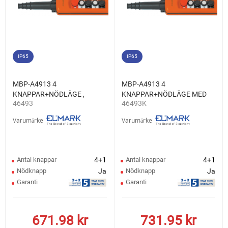
IP65
IP65
MBP-A4913 4
MBP-A4913 4
KNAPPAR+NÖDLÄGE ,
KNAPPAR+NÖDLÄGE MED
46493
46493K
1NO+1NC
NYCKEL , 1NO+1NC
Varumärke
Varumärke
Antal knappar
4+1
Antal knappar
4+1
Nödknapp
Ja
Nödknapp
Ja
Garanti
Garanti
671.98
kr
731.95
kr