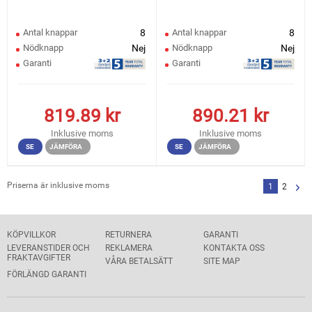
Antal knappar
8
Antal knappar
8
Nödknapp
Nej
Nödknapp
Nej
Garanti
Garanti
819.89
kr
890.21
kr
Inklusive moms
Inklusive moms
SE
JÄMFÖRA
SE
JÄMFÖRA
Priserna är inklusive moms
1
2
KÖPVILLKOR
RETURNERA
GARANTI
LEVERANSTIDER OCH
REKLAMERA
KONTAKTA OSS
FRAKTAVGIFTER
VÅRA BETALSÄTT
SITE MAP
FÖRLÄNGD GARANTI