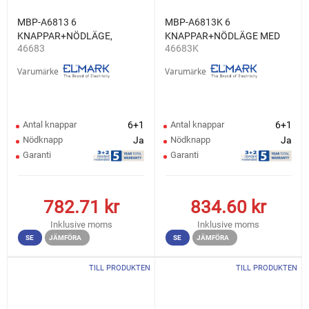
MBP-A6813 6
MBP-A6813K 6
KNAPPAR+NÖDLÄGE,
KNAPPAR+NÖDLÄGE MED
46683
46683K
1NO+1NC
NYCKEL, 1NO+1NC
Varumärke
Varumärke
Antal knappar
6+1
Antal knappar
6+1
Nödknapp
Ja
Nödknapp
Ja
Garanti
Garanti
782.71
kr
834.60
kr
Inklusive moms
Inklusive moms
SE
JÄMFÖRA
SE
JÄMFÖRA
TILL PRODUKTEN
TILL PRODUKTEN