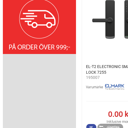
EL-T2 ELECTRONIC S
LOCK 7255
195007
Varumärke
0.00
k
Inklusive m
SE
JÄMFÖRA