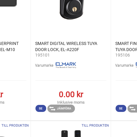
GERPRINT
SMART DIGITAL WIRELESS TUYA
SMART FIN
 EL-M10
DOOR LOCK, EL-A220F
TUYA DOOR
195101
195106
Varumärke
Varumärke
r
0.00
kr
oms
Inklusive moms
SE
JÄMFÖRA
SE
TILL PRODUKTEN
TILL PRODUKTEN