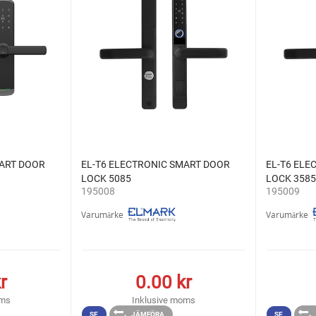
MART DOOR
EL-T6 ELECTRONIC SMART DOOR
EL-T6 ELE
LOCK 5085
LOCK 3585
195008
195009
Varumärke
Varumärke
r
0.00
kr
oms
Inklusive moms
SE
JÄMFÖRA
SE