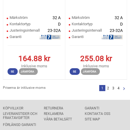
Märkström
32 A
Märkström
32 A
Kontaktortyp
D
Kontaktortyp
D
Justeringsintervall
23-32A
Justeringsintervall
23-32A
Garanti
Garanti
164.88
kr
255.08
kr
Inklusive moms
Inklusive moms
SE
JÄMFÖRA
SE
JÄMFÖRA
Priserna är inklusive moms
1
2
3
4
KÖPVILLKOR
RETURNERA
GARANTI
LEVERANSTIDER OCH
REKLAMERA
KONTAKTA OSS
FRAKTAVGIFTER
VÅRA BETALSÄTT
SITE MAP
FÖRLÄNGD GARANTI