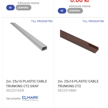
Inklusive moms
Inklusive moms
SE
JÄMFÖRA
SE
JÄMFÖRA
TILL PRODUKTEN
TILL PRODUKTEN
2m. 25x16 PLASTIC CABLE
2m. 25x16 PLASTIC CABLE
TRUNKING CT2 GRAY
TRUNKING CT2
5622516GR
5622516MH
MAHOGANY
Varumärke