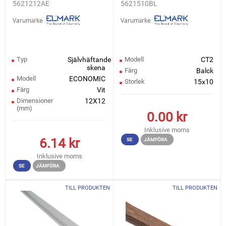
5621212AE
5621510BL
KABELSKENA CT2
ECONOMIC
Varumärke
Varumärke
Typ
Självhäftande
Modell
CT2
skena
Färg
Balck
Modell
ECONOMIC
Storlek
15x10
Färg
Vit
Dimensioner
12X12
(mm)
0.00
kr
Inklusive moms
6.14
kr
SE
JÄMFÖRA
Inklusive moms
SE
JÄMFÖRA
TILL PRODUKTEN
TILL PRODUKTEN