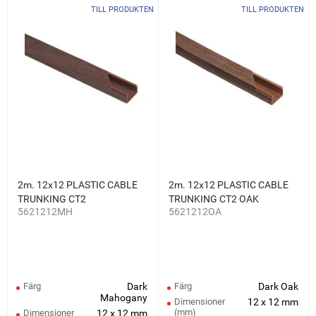
TILL PRODUKTEN
TILL PRODUKTEN
2m. 12x12 PLASTIC CABLE
2m. 12x12 PLASTIC CABLE
TRUNKING CT2
TRUNKING CT2 OAK
5621212MH
5621212OA
MAHOGANY
Färg
Dark
Färg
Dark Oak
Mahogany
Dimensioner
12 x 12 mm
(mm)
Dimensioner
12 x 12 mm