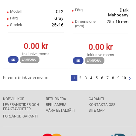
Färg
Dark
Modell
CT2
Mahogany
Färg
Gray
Dimensioner
25 x 16 mm
Storlek
25x16
(mm)
0.00
kr
0.00
kr
Inklusive moms
Inklusive moms
SE
JÄMFÖRA
SE
JÄMFÖRA
Priserna är inklusive moms
1
2
3
4
5
6
7
8
9
10
KÖPVILLKOR
RETURNERA
GARANTI
LEVERANSTIDER OCH
REKLAMERA
KONTAKTA OSS
FRAKTAVGIFTER
VÅRA BETALSÄTT
SITE MAP
FÖRLÄNGD GARANTI