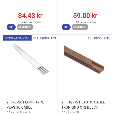
34.43
kr
59.00
kr
Inklusive moms
Inklusive moms
SE
JÄMFÖRA
SE
JÄMFÖRA
OVERSIZE PRODUKT
TILL PRODUKTEN
TILL PRODUKTEN
2m 70x20 FLOOR TYPE
2m. 12x12 PLASTIC CABLE
PLASTIC CABLE
TRUNKING CT2 BEECH
5627020F/WH
5621212BE
TRUNKING WHITE