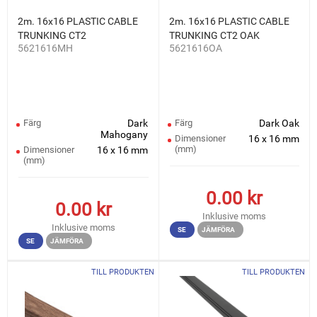
2m. 16x16 PLASTIC CABLE
2m. 16x16 PLASTIC CABLE
TRUNKING CT2
TRUNKING CT2 OAK
5621616MH
5621616OA
MAHOGANY
Färg
Dark
Färg
Dark Oak
Mahogany
Dimensioner
16 x 16 mm
(mm)
Dimensioner
16 x 16 mm
(mm)
0.00
kr
0.00
kr
Inklusive moms
Inklusive moms
SE
JÄMFÖRA
SE
JÄMFÖRA
TILL PRODUKTEN
TILL PRODUKTEN