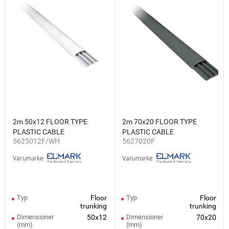
2m 50x12 FLOOR TYPE
2m 70x20 FLOOR TYPE
PLASTIC CABLE
PLASTIC CABLE
5625012F/WH
5627020F
TRUNKING WHITE
TRUNKING CT2 GREY
Varumärke
Varumärke
Typ
Floor
Typ
Floor
trunking
trunking
Dimensioner
50x12
Dimensioner
70x20
(mm)
(mm)