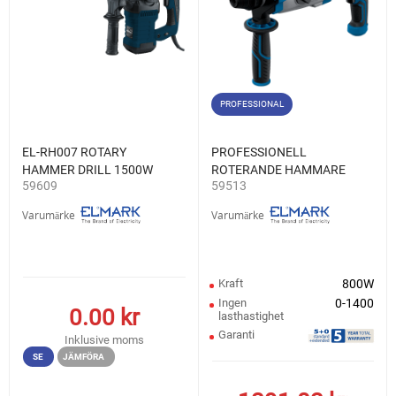
PROFESSIONAL
EL-RH007 ROTARY
PROFESSIONELL
HAMMER DRILL 1500W
ROTERANDE HAMMARE
59609
59513
MED BELYSNING EL-RH13
800W
Varumärke
Varumärke
Kraft
800W
Ingen
0-1400
0.00
kr
lasthastighet
Garanti
Inklusive moms
SE
JÄMFÖRA