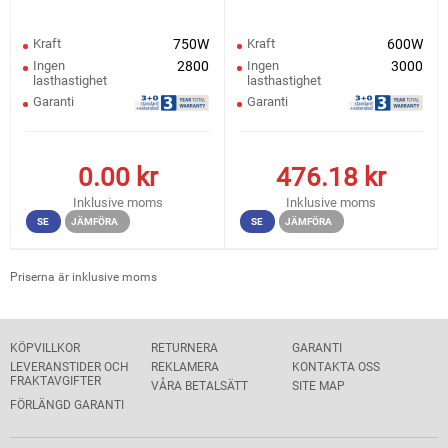
Kraft
750W
Kraft
600W
Ingen
2800
Ingen
3000
lasthastighet
lasthastighet
Garanti
Garanti
0.00
kr
476.18
kr
Inklusive moms
Inklusive moms
SE
JÄMFÖRA
SE
JÄMFÖRA
Priserna är inklusive moms
KÖPVILLKOR
RETURNERA
GARANTI
LEVERANSTIDER OCH
REKLAMERA
KONTAKTA OSS
FRAKTAVGIFTER
VÅRA BETALSÄTT
SITE MAP
FÖRLÄNGD GARANTI