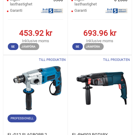
lasthastighet
lasthastighet
Garanti
Garanti
453.92
kr
693.96
kr
Inklusive moms
Inklusive moms
SE
JÄMFÖRA
SE
JÄMFÖRA
TILL PRODUKTEN
TILL PRODUKTEN
PROFESSIONELL
EL-D12 SLAGBORR 2
EL-RH003 ROTARY