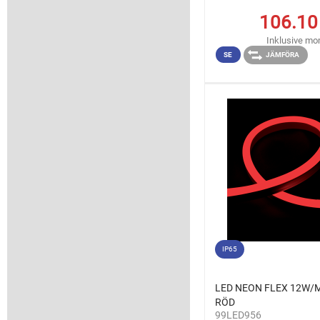
106.10
Inklusive m
SE
JÄMFÖRA
IP65
LED NEON FLEX 12W/M
RÖD
99LED956