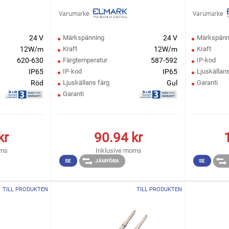
Varumärke
Varumärke
24 V
Märkspänning
24 V
Märkspänn
12W/m
Kraft
12W/m
Kraft
620-630
Färgtemperatur
587-592
IP-kod
IP65
IP-kod
IP65
Ljuskällans
Röd
Ljuskällans färg
Gul
Garanti
Garanti
kr
90.94
kr
oms
Inklusive moms
SE
JÄMFÖRA
SE
TILL PRODUKTEN
TILL PRODUKTEN