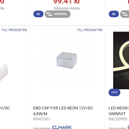
kr
99.41
kr
oms
Inklusive moms
SE
JÄMFÖRA
SE
TILL PRODUKTEN
TILL PRODUKTEN
IP65
2V/DC
END CAP FOR LED NEON 12V/DC
LED NEON 
4,8W/M
VARMVIT
99ACC81
99LED950
Varumärke
Varumärke