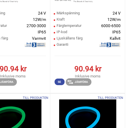
ing
24 V
Märkspänning
24 V
12W/m
Kraft
12W/m
atur
2700-3000
Färgtemperatur
6000-6500
IP65
IP-kod
IP65
 färg
Varmvit
Ljuskällans färg
Kallvit
Garanti
90.94
kr
90.94
kr
Inklusive moms
Inklusive moms
JÄMFÖRA
SE
JÄMFÖRA
TILL PRODUKTEN
TILL PRODUKTEN