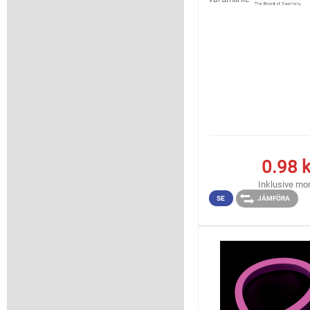
0.98
k
Inklusive m
SE
JÄMFÖRA