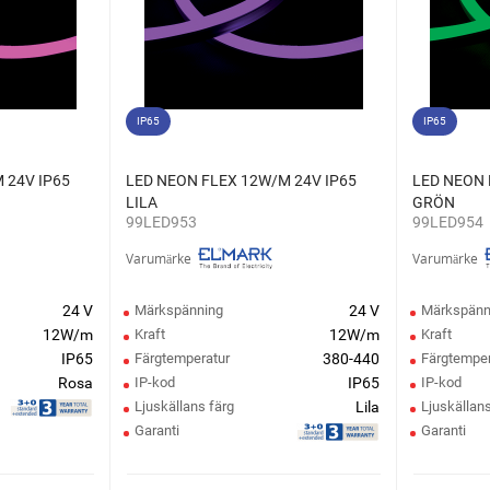
IP65
IP65
 24V IP65
LED NEON FLEX 12W/M 24V IP65
LED NEON 
LILA
GRÖN
99LED953
99LED954
Varumärke
Varumärke
24 V
Märkspänning
24 V
Märkspänn
12W/m
Kraft
12W/m
Kraft
IP65
Färgtemperatur
380-440
Färgtemper
Rosa
IP-kod
IP65
IP-kod
Ljuskällans färg
Lila
Ljuskällans
Garanti
Garanti