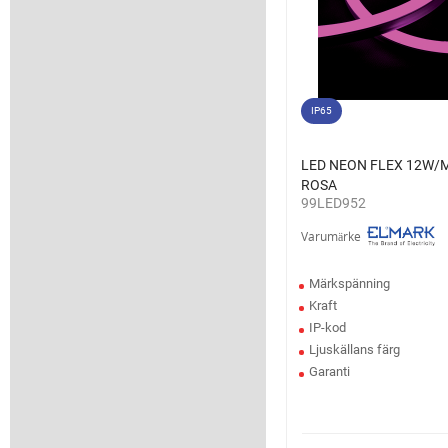
IP65
LED NEON FLEX 12W/M
ROSA
99LED952
Varumärke
Märkspänning
Kraft
IP-kod
Ljuskällans färg
Garanti