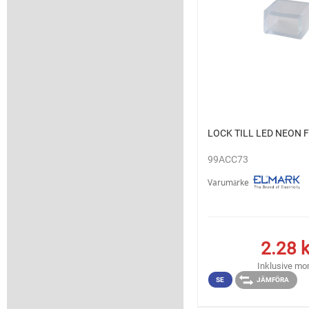
LOCK TILL LED NEON 
99ACC73
Varumärke
2.28
k
Inklusive m
SE
JÄMFÖRA