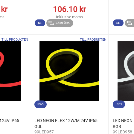
kr
106.10
kr
oms
Inklusive moms
SE
JÄMFÖRA
SE
TILL PRODUKTEN
TILL PRODUKTEN
IP65
IP65
 24V IP65
LED NEON FLEX 12W/M 24V IP65
LED NEON 
GUL
RGB
99LED957
99LED958