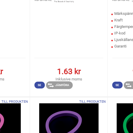
Märkspänn
Kraft
Färgtemper
IP-kod
Ljuskällans
Garanti
r
1.63
kr
oms
Inklusive moms
SE
JÄMFÖRA
SE
TILL PRODUKTEN
TILL PRODUKTEN