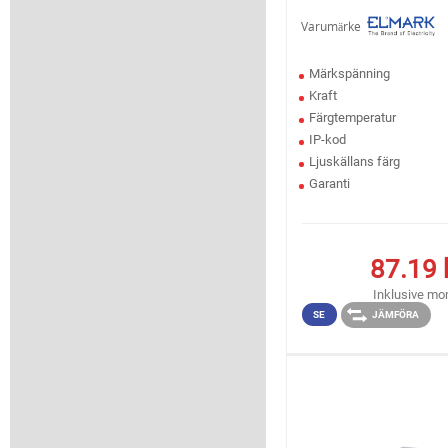
Varumärke
Märkspänning
Kraft
Färgtemperatur
IP-kod
Ljuskällans färg
Garanti
87.19
Inklusive m
SE
JÄMFÖRA