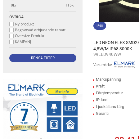
0kr
115kr
ÖVRIGA
Ny produkt
IP68
Begränsad erbjudande rabatt
Oversize Produkt
KAMPANJ
LED NEON FLEX SMD2
4,8W/M IP68 3000K
99LED940WW
Varumärke
Märkspänning
Kraft
Färgtemperatur
IP-kod
Ljuskällans färg
Garanti