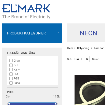
NEON
PRODUKTKATEGORIER
Hem
Belysning
Lampor
LJUSKÄLLANS FÄRG
SORTERA EFTER:
Namn
Grön
Gul
Kallvit
Lila
RGB
Rosa
Röd
Varmvit
PRIS
Vit
0kr
115kr