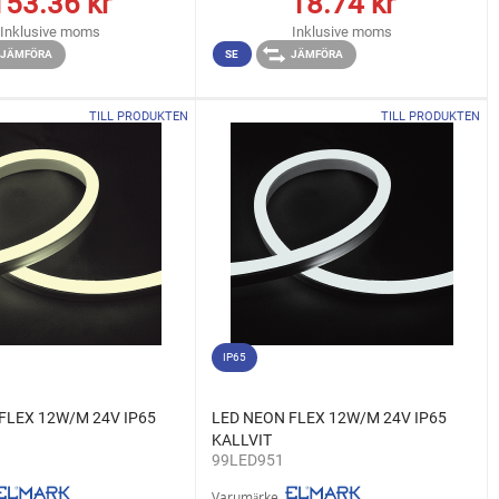
153.36
kr
18.74
kr
Inklusive moms
Inklusive moms
JÄMFÖRA
SE
JÄMFÖRA
TILL PRODUKTEN
TILL PRODUKTEN
IP65
FLEX 12W/M 24V IP65
LED NEON FLEX 12W/M 24V IP65
KALLVIT
99LED951
Varumärke