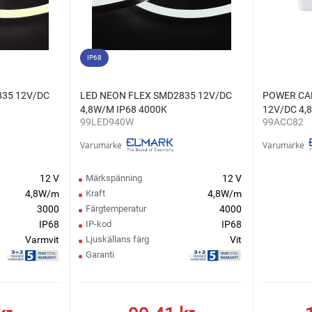
IP68
835 12V/DC
LED NEON FLEX SMD2835 12V/DC
POWER CA
4,8W/M IP68 4000K
12V/DC 4,
99LED940W
99ACC82
Varumärke
Varumärke
12 V
Märkspänning
12 V
4,8W/m
Kraft
4,8W/m
3000
Färgtemperatur
4000
IP68
IP-kod
IP68
Varmvit
Ljuskällans färg
Vit
Garanti