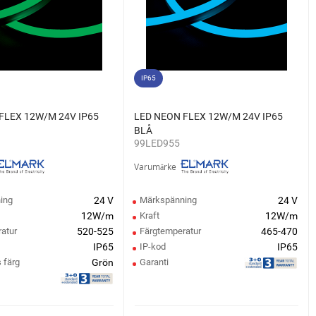
IP65
FLEX 12W/M 24V IP65
LED NEON FLEX 12W/M 24V IP65
BLÅ
99LED955
Varumärke
ing
24 V
Märkspänning
24 V
12W/m
Kraft
12W/m
atur
520-525
Färgtemperatur
465-470
IP65
IP-kod
IP65
 färg
Grön
Garanti