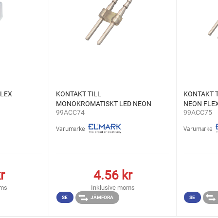
FLEX
KONTAKT TILL
KONTAKT T
MONOKROMATISKT LED NEON
NEON FLE
99ACC74
99ACC75
FLEX
Varumärke
Varumärke
r
4.56
kr
oms
Inklusive moms
SE
JÄMFÖRA
SE